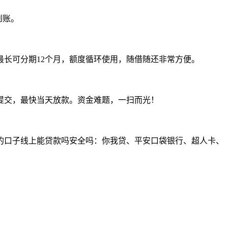
到账。
最长可分期12个月，额度循环使用，随借随还非常方便。
料提交，最快当天放款。资金难题，一扫而光！
的口子线上能贷款吗安全吗：你我贷、平安口袋银行、超人卡、